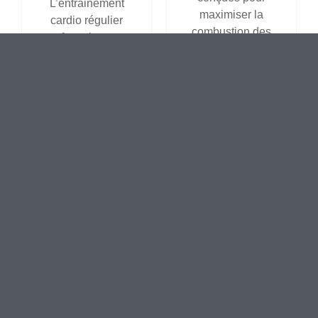
L’entrainement
maximiser la
cardio régulier
combustion des
renforce le cœur,
calories et des
améliore la capacité
graisses. Nos coachs
pulmonaire et
vous montrent
augmente
comment varier les
l’endurance. Nos
méthodes cardio
séances visent une
pour garder votre
progression
métabolisme actif.
constante pour vous
garder en forme et
énergique.
Environnement Motivant et Sûr