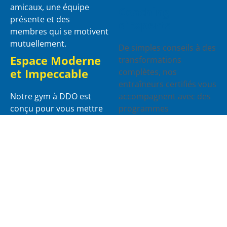
amicaux, une équipe
Coaching
présente et des
d’Experts
membres qui se motivent
mutuellement.
De simples conseils à des
Espace Moderne
transformations
et Impeccable
complètes, nos
entraîneurs certifiés vous
Notre gym à DDO est
accompagnent avec des
conçu pour vous mettre
programmes
à l’aise : espaces
personnalisés et
spacieux, nettoyage
efficaces.
régulier, zones bien
définies — tout pour des
séances sans stress.
JOIN US TODAY