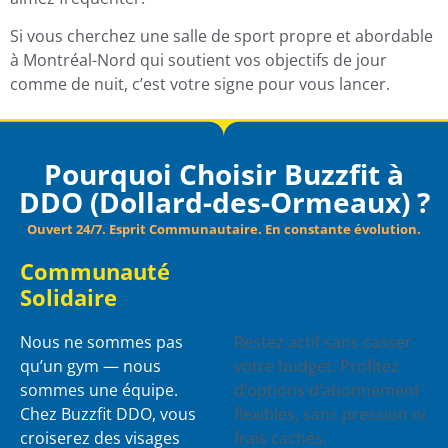
Si vous cherchez une salle de sport propre et abordable
à Montréal-Nord qui soutient vos objectifs de jour
comme de nuit, c’est votre signe pour vous lancer.
Pourquoi Choisir Buzzfit à
DDO (Dollard-des-Ormeaux) ?
Ouvert 24/7. Esprit Communautaire. En constante évolution.
Communauté
Abonnements
Solidaire
Abordables
Nous ne sommes pas
Restez actif sans casser
qu’un gym — nous
votre budget. Profitez
sommes une équipe.
d’options d’abonnement
Chez Buzzfit DDO, vous
flexibles, sans pression ni
croiserez des visages
frais cachés.