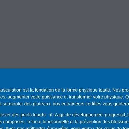
usculation est la fondation de la forme physique totale. Nos 
es, augmenter votre puissance et transformer votre physique. 
urmonter des plateaux, nos entraîneurs certifiés vous guideront 
ver des poids lourds—il s’agit de développement progressif, t
composés, la force fonctionnelle et la prévention des blessur
ne. Avec nos méthodes éprouvées, vous verrez des gains de forc