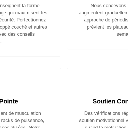
enseignent la forme
Nous concevons 
age qui maximisent les
augmentent graduellemen
écurité. Perfectionnez
approche de périodis
loppé couché et autres
prévient les platea
ec des conseils
sema
.
Pointe
Soutien Con
ent de musculation
Des vérifications rég
, racks de puissance,
soutien motivationnel
pécialisées. Notre
quand la motivation