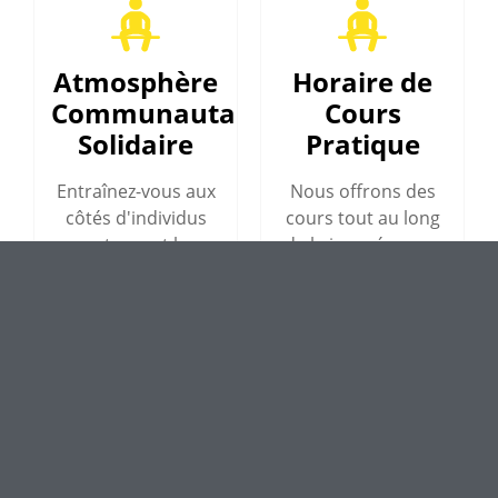
Atmosphère
Horaire de
Communautaire
Cours
Solidaire
Pratique
Entraînez-vous aux
Nous offrons des
côtés d'individus
cours tout au long
partageant les
de la journée pour
mêmes idées qui
s'adapter à votre
partagent votre
mode de vie chargé.
engagement envers
Avec des options
la santé et la forme
matinales, de midi
physique. Nos
et de soirée, vous
cours de groupe
pouvez trouver le
favorisent un
créneau horaire
environnement
parfait qui
positif et
fonctionne pour